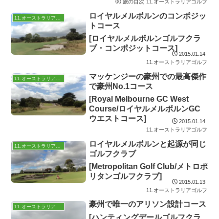
00.旅の目次
11.オーストラリアゴルフ
ロイヤルメルボルンのコンポジッ
11.オーストラリアゴルフ
トコース
[ロイヤルメルボルンゴルフクラ
ブ・コンポジットコース]
2015.01.14
11.オーストラリアゴルフ
マッケンジーの豪州での最高傑作
11.オーストラリアゴルフ
で豪州No.1コース
[Royal Melbourne GC West
Course/ロイヤルメルボルンGC
ウエストコース]
2015.01.14
11.オーストラリアゴルフ
ロイヤルメルボルンと起源が同じ
11.オーストラリアゴルフ
ゴルフクラブ
[Metropolitan Golf Club/メトロポ
リタンゴルフクラブ]
2015.01.13
11.オーストラリアゴルフ
豪州で唯一のアリソン設計コース
11.オーストラリアゴルフ
[ハンティングデールゴルフクラ