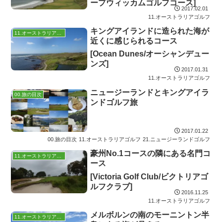
ープウィッカムゴルフコース]
2017.02.01
11.オーストラリアゴルフ
キングアイランドに造られた海が
11.オーストラリアゴルフ
近くに感じられるコース
[Ocean Dunes/オーシャンデュー
ンズ]
2017.01.31
11.オーストラリアゴルフ
ニュージーランドとキングアイラ
00.旅の目次
ンドゴルフ旅
2017.01.22
00.旅の目次
11.オーストラリアゴルフ
21.ニュージーランドゴルフ
豪州No.1コースの隣にある名門コ
11.オーストラリアゴルフ
ース
[Victoria Golf Club/ビクトリアゴ
ルフクラブ]
2016.11.25
11.オーストラリアゴルフ
メルボルンの南のモーニントン半
11.オーストラリアゴルフ