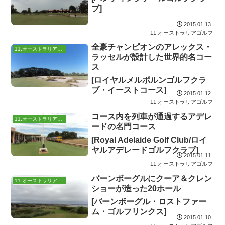
ブ]
2015.01.13
11.オーストラリアゴルフ
全豪チャンピオンのアレックス・
11.オーストラリアゴルフ
ラッセルが設計した世界的名コー
ス
[ロイヤルメルボルンゴルフクラ
ブ・イーストコース]
2015.01.12
11.オーストラリアゴルフ
コース内を列車が通過するアデレ
11.オーストラリアゴルフ
ードの名門コース
[Royal Adelaide Golf Club/ロイ
ヤルアデレードゴルフクラブ]
2015.01.11
11.オーストラリアゴルフ
バーンボーグルにクーア＆クレン
11.オーストラリアゴルフ
ショーが造った20ホール
[バーンボーグル・ロストファー
ム・ゴルフリンクス]
2015.01.10