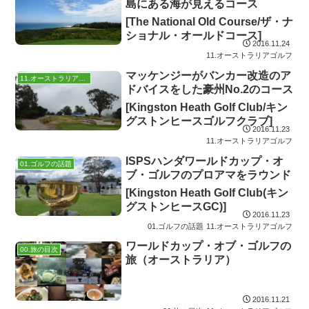
島にある海が見えるコース
[The National Old Course/ザ・ナ
ショナル・オールドコース]
2016.11.24
11.オーストラリアゴルフ
マッケンジーがバンカー改造のア
11.オーストラリアゴルフ
ドバイスをした豪州No.2のコース
[Kingston Heath Golf Club/キン
グストンヒースゴルフクラブ]
2016.11.23
11.オーストラリアゴルフ
ISPSハンダワールドカップ・オ
01.ゴルフの話題
ブ・ゴルフのプロアマをラウンド
[Kingston Heath Golf Club(キン
グストンヒースGC)]
2016.11.23
01.ゴルフの話題
11.オーストラリアゴルフ
ワールドカップ・オブ・ゴルフの
00.旅の目次
旅（オーストラリア）
2016.11.21