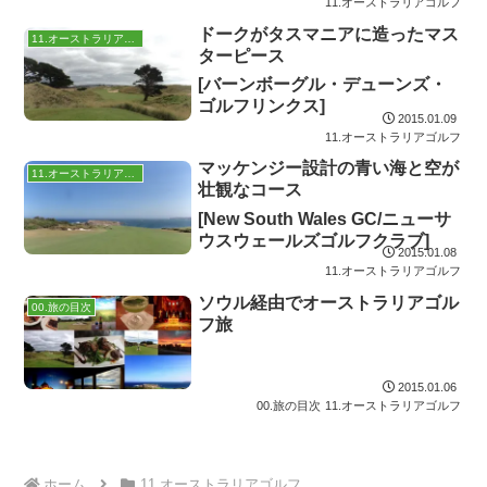
11.オーストラリアゴルフ
ドークがタスマニアに造ったマス
11.オーストラリアゴルフ
ターピース
[バーンボーグル・デューンズ・
ゴルフリンクス]
2015.01.09
11.オーストラリアゴルフ
マッケンジー設計の青い海と空が
11.オーストラリアゴルフ
壮観なコース
[New South Wales GC/ニューサ
ウスウェールズゴルフクラブ]
2015.01.08
11.オーストラリアゴルフ
ソウル経由でオーストラリアゴル
00.旅の目次
フ旅
2015.01.06
00.旅の目次
11.オーストラリアゴルフ
ホーム
11.オーストラリアゴルフ