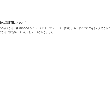
場の星評価について
のOさんから「花屋敷GCひろのコースのオープンコンペに参加したら、私のブログをよく見てくれて
方から伝言を受け取った」とメールが届きました。...