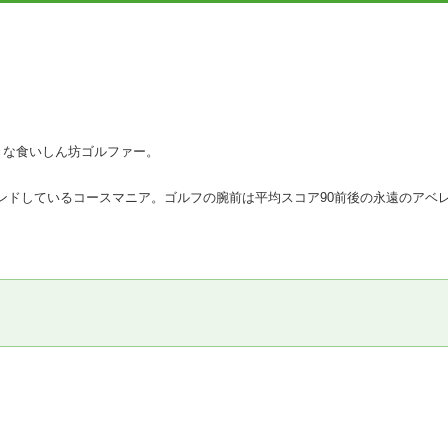
きな食いしん坊ゴルファー。
をラウンドしているコースマニア。ゴルフの腕前は平均スコア90前後の永遠のア