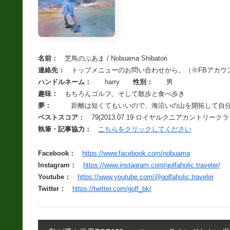
名前：
芝鳥のぶあま / Nobuama Shibatori
連絡先：
トップメニューのお問い合わせから。（※FBアカウ
ハンドルネーム：
harry
性別：
男
趣味：
もちろんゴルフ、そして散歩と食べ歩き
夢：
距離は短くてもいいので、海沿いの山を開拓して自分専
ベストスコア：
79(2013.07.19 ロイヤルクニアカントリーク
執筆・記事協力：
こちらをクリックしてください
Facebook：
https://www.facebook.com/nobuama
Instagram：
https://www.instagram.com/golfaholic.traveler/
Youtube：
https://www.youtube.com/@golfaholic.traveler
Twitter：
https://twitter.com/golf_bk/