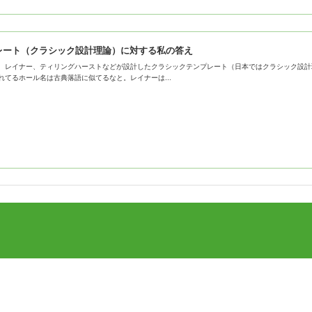
レート（クラシック設計理論）に対する私の答え
、レイナー、ティリングハーストなどが設計したクラシックテンプレート（日本ではクラシック設計
れてるホール名は古典落語に似てるなと。レイナーは...