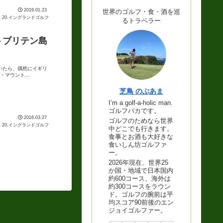
2019.01.23
世界のゴルフ・食・酒を巡
20.イングランドゴルフ
るトラベラー
トブリテン島
めていたら、偶然にイギリ
マウント...
芝鳥 のぶあま
I’m a golf-a-holic man.
ゴルフバカです。
2016.03.27
ゴルフのためなら世界
20.イングランドゴルフ
中どこでも行きます。
食事とお酒も大好きな
食いしん坊ゴルファ
ー。
2026年現在、世界25
か国・地域で日本国内
約600コース、海外は
約300コースをラウン
ド。ゴルフの腕前は平
均スコア90前後のエン
ジョイゴルファー。