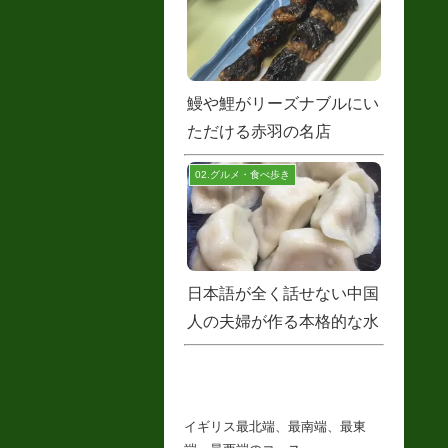
鰻や鯉がリーズナブルにい
ただける赤羽の名店
02.グルメ・食べ歩き
日本語が全く話せない中国
人の夫婦が作る本格的な水
餃子
イギリス最北端、最南端、最東