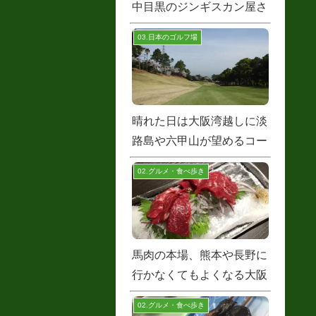
中目黒のジンギスカン屋さ
んの絶品ラムねぎ塩
03.日本のゴルフ場
晴れた日は大阪湾越しに淡
路島や六甲山が望めるコー
ス
02.グルメ・食べ歩き
馬肉の本場、熊本や長野に
行かなくてもよくなる大阪
の馬肉料理の名店
02.グルメ・食べ歩き