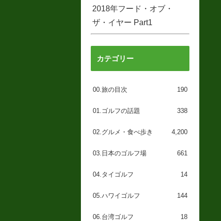
2018年フード・オブ・
ザ・イヤー Part1
カテゴリー
00.旅の目次
190
01.ゴルフの話題
338
02.グルメ・食べ歩き
4,200
03.日本のゴルフ場
661
04.タイゴルフ
14
05.ハワイゴルフ
144
06.台湾ゴルフ
18