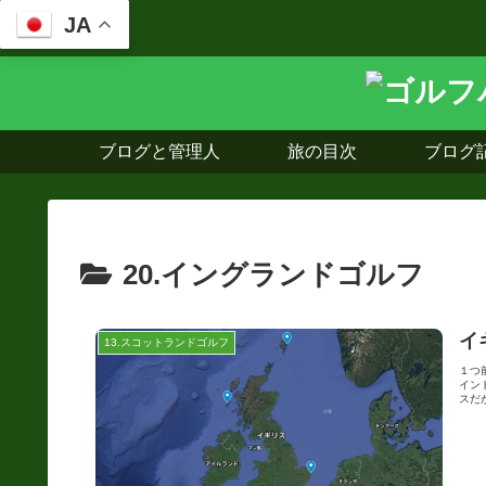
JA
ブログと管理人
旅の目次
ブログ
20.イングランドゴルフ
イ
13.スコットランドゴルフ
１つ
イン
スだが