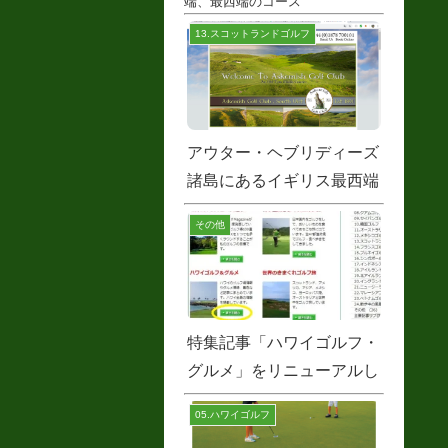
端、最西端のコース
13.スコットランドゴルフ
アウター・ヘブリディーズ
諸島にあるイギリス最西端
の蒸留所とゴルフコース
その他
特集記事「ハワイゴルフ・
グルメ」をリニューアルし
ました
05.ハワイゴルフ