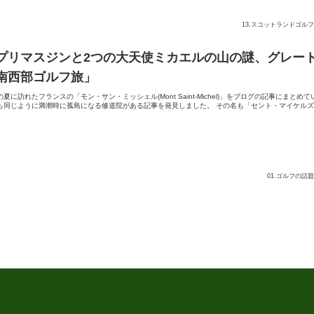
13.スコットランドゴルフ
プリマスジンと2つの大天使ミカエルの山の謎、グレー
南西部ゴルフ旅」
夏に訪れたフランスの「モン・サン・ミッシェル(Mont Saint-Michel)」をブログの記事にまと
も同じように満潮時に孤島になる修道院がある記事を発見しました。 その名も「セント・マイケルズ・
01.ゴルフの話題