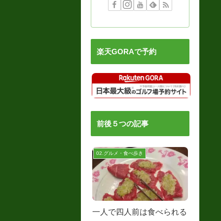
楽天GORAで予約
前後５つの記事
02.グルメ・食べ歩き
一人で四人前は食べられる