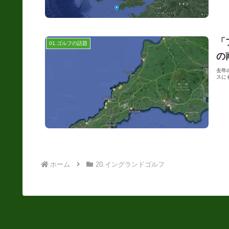
「
01.ゴルフの話題
の
去年の
スに
ホーム
20.イングランドゴルフ