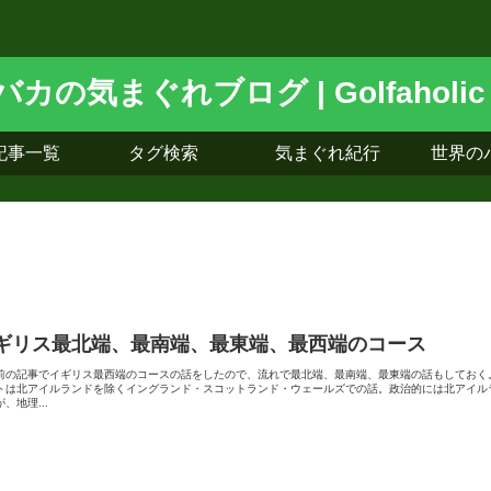
記事一覧
タグ検索
気まぐれ紀行
世界の
ギリス最北端、最南端、最東端、最西端のコース
前の記事でイギリス最西端のコースの話をしたので、流れで最北端、最南端、最東端の話もしておく
トは北アイルランドを除くイングランド・スコットランド・ウェールズでの話。政治的には北アイル
、地理...