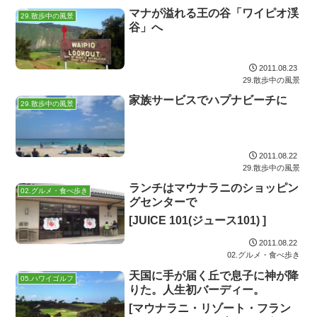
マナが溢れる王の谷「ワイピオ渓
29.散歩中の風景
谷」へ
2011.08.23
29.散歩中の風景
家族サービスでハプナビーチに
29.散歩中の風景
2011.08.22
29.散歩中の風景
ランチはマウナラニのショッピン
02.グルメ・食べ歩き
グセンターで
[JUICE 101(ジュース101) ]
2011.08.22
02.グルメ・食べ歩き
天国に手が届く丘で息子に神が降
05.ハワイゴルフ
りた。人生初バーディー。
[マウナラニ・リゾート・フラン