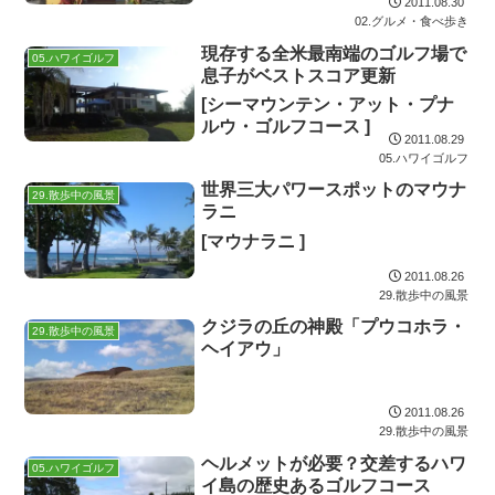
2011.08.30
02.グルメ・食べ歩き
現存する全米最南端のゴルフ場で
05.ハワイゴルフ
息子がベストスコア更新
[シーマウンテン・アット・プナ
ルウ・ゴルフコース ]
2011.08.29
05.ハワイゴルフ
世界三大パワースポットのマウナ
29.散歩中の風景
ラニ
[マウナラニ ]
2011.08.26
29.散歩中の風景
クジラの丘の神殿「プウコホラ・
29.散歩中の風景
ヘイアウ」
2011.08.26
29.散歩中の風景
ヘルメットが必要？交差するハワ
05.ハワイゴルフ
イ島の歴史あるゴルフコース