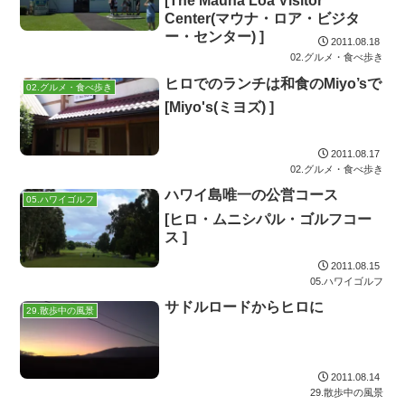
[The Mauna Loa Visitor
Center(マウナ・ロア・ビジタ
ー・センター) ]
2011.08.18
02.グルメ・食べ歩き
ヒロでのランチは和食のMiyo’sで
02.グルメ・食べ歩き
[Miyo's(ミヨズ) ]
2011.08.17
02.グルメ・食べ歩き
ハワイ島唯一の公営コース
05.ハワイゴルフ
[ヒロ・ムニシパル・ゴルフコー
ス ]
2011.08.15
05.ハワイゴルフ
サドルロードからヒロに
29.散歩中の風景
2011.08.14
29.散歩中の風景