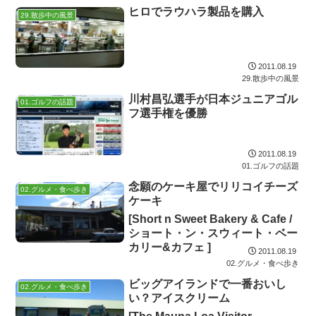
ヒロでラウハラ製品を購入
29.散歩中の風景
2011.08.19
29.散歩中の風景
川村昌弘選手が日本ジュニアゴル
01.ゴルフの話題
フ選手権を優勝
2011.08.19
01.ゴルフの話題
念願のケーキ屋でリリコイチーズ
02.グルメ・食べ歩き
ケーキ
[Short n Sweet Bakery & Cafe /
ショート・ン・スウィート・ベー
カリー&カフェ ]
2011.08.19
02.グルメ・食べ歩き
ビッグアイランドで一番おいし
02.グルメ・食べ歩き
い？アイスクリーム