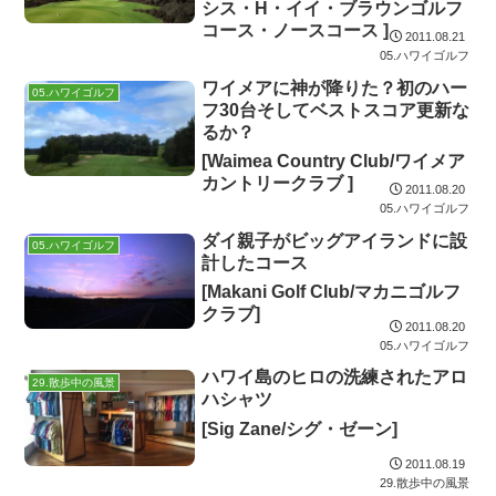
シス・H・イイ・ブラウンゴルフ
コース・ノースコース ]
2011.08.21
05.ハワイゴルフ
ワイメアに神が降りた？初のハー
05.ハワイゴルフ
フ30台そしてベストスコア更新な
るか？
[Waimea Country Club/ワイメア
カントリークラブ ]
2011.08.20
05.ハワイゴルフ
ダイ親子がビッグアイランドに設
05.ハワイゴルフ
計したコース
[Makani Golf Club/マカニゴルフ
クラブ]
2011.08.20
05.ハワイゴルフ
ハワイ島のヒロの洗練されたアロ
29.散歩中の風景
ハシャツ
[Sig Zane/シグ・ゼーン]
2011.08.19
29.散歩中の風景