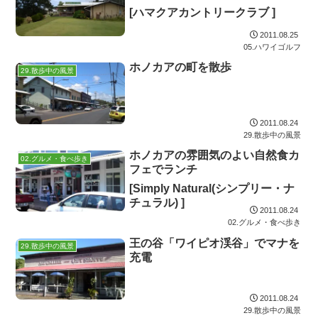
[ハマクアカントリークラブ ]
2011.08.25
05.ハワイゴルフ
ホノカアの町を散歩
29.散歩中の風景
2011.08.24
29.散歩中の風景
ホノカアの雰囲気のよい自然食カ
02.グルメ・食べ歩き
フェでランチ
[Simply Natural(シンプリー・ナ
チュラル) ]
2011.08.24
02.グルメ・食べ歩き
王の谷「ワイピオ渓谷」でマナを
29.散歩中の風景
充電
2011.08.24
29.散歩中の風景