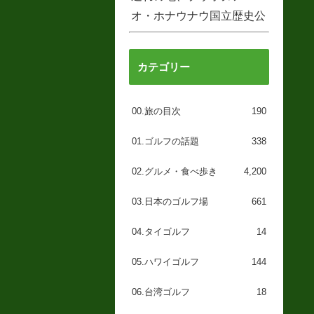
オ・ホナウナウ国立歴史公
園
カテゴリー
00.旅の目次
190
01.ゴルフの話題
338
02.グルメ・食べ歩き
4,200
03.日本のゴルフ場
661
04.タイゴルフ
14
05.ハワイゴルフ
144
06.台湾ゴルフ
18