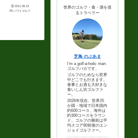
2011.08.15
世界のゴルフ・食・酒を巡
05.ハワイゴルフ
るトラベラー
芝鳥 のぶあま
I’m a golf-a-holic man.
ゴルフバカです。
ゴルフのためなら世界
中どこでも行きます。
食事とお酒も大好きな
食いしん坊ゴルファ
ー。
2026年現在、世界25
か国・地域で日本国内
約600コース、海外は
約300コースをラウン
ド。ゴルフの腕前は平
均スコア90前後のエン
ジョイゴルファー。