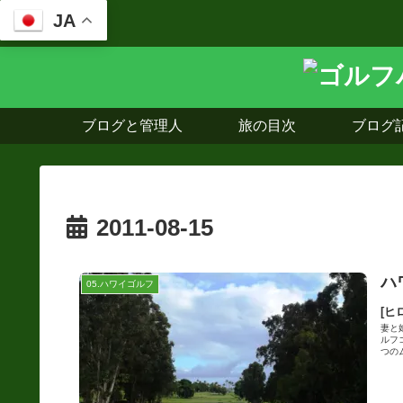
JA
ブログと管理人
旅の目次
ブログ
2011-08-15
ハ
05.ハワイゴルフ
[ヒ
妻と
ルフ
つのム