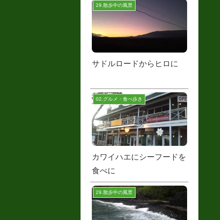
29.散歩中の風景
サドルロードからヒロに
02.グルメ・食べ歩き
カワイハエにシーフードを
食べに
29.散歩中の風景