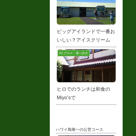
ビッグアイランドで一番お
いしい？アイスクリーム
02.グルメ・食べ歩き
ヒロでのランチは和食の
Miyo’sで
ハワイ島唯一の公営コース