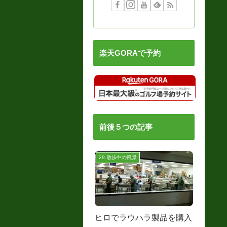
楽天GORAで予約
前後５つの記事
29.散歩中の風景
ヒロでラウハラ製品を購入