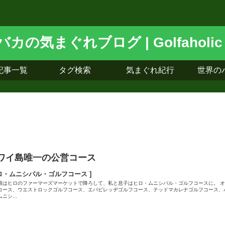
記事一覧
タグ検索
気まぐれ紀行
世界の
ワイ島唯一の公営コース
ロ・ムニシパル・ゴルフコース ]
娘はヒロのファーマーズマーケットで降ろして、私と息子はヒロ・ムニシパル・ゴルフコースに。 
コース、ウエストロックゴルフコース、エバビレッヂゴルフコース、テッドマカレナゴルフコース、
ニシ...