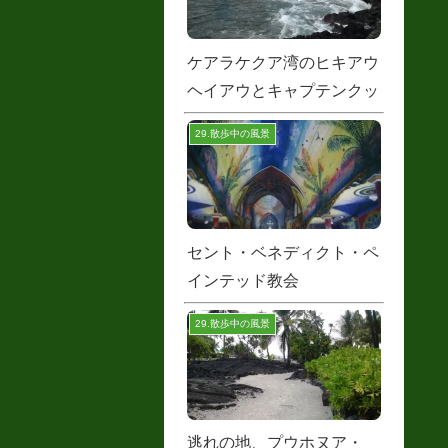
ケアラケクア湾のヒキアウ
ヘイアウとキャプテンクッ
ク
29.散歩中の風景
セント・ベネディクト・ペ
インテッド教会
29.散歩中の風景
逃れの地、プウホヌア・