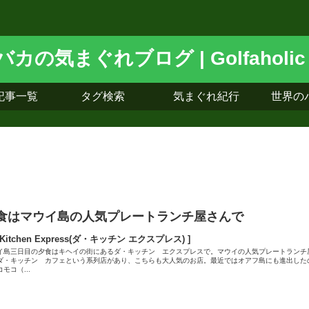
記事一覧
タグ検索
気まぐれ紀行
世界の
食はマウイ島の人気プレートランチ屋さんで
 Kitchen Express(ダ・キッチン エクスプレス) ]
イ島三日目の夕食はキヘイの街にあるダ・キッチン エクスプレスで。マウイの人気プレートランチ
ダ・キッチン カフェという系列店があり、こちらも大人気のお店。最近ではオアフ島にも進出した
モコ（...