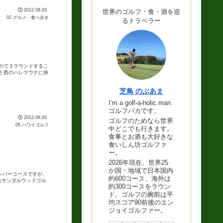
2012.08.03
世界のゴルフ・食・酒を巡
02.グルメ・食べ歩き
るトラベラー
ので３ラウンドするこ
と西のハレマウナに挟
芝鳥 のぶあま
I’m a golf-a-holic man.
ゴルフバカです。
2012.08.03
ゴルフのためなら世界
05.ハワイゴルフ
中どこでも行きます。
食事とお酒も大好きな
食いしん坊ゴルファ
ー。
2026年現在、世界25
か国・地域で日本国内
ンバーコースですが、
約600コース、海外は
はサンダルウッドゴル
約300コースをラウン
ド。ゴルフの腕前は平
均スコア90前後のエン
ジョイゴルファー。