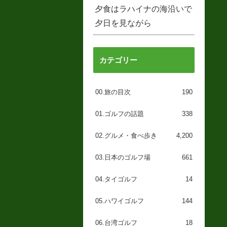
夕食はラハイナの海沿いで
夕日を見ながら
カテゴリー
00.旅の目次
190
01.ゴルフの話題
338
02.グルメ・食べ歩き
4,200
03.日本のゴルフ場
661
04.タイゴルフ
14
05.ハワイゴルフ
144
06.台湾ゴルフ
18