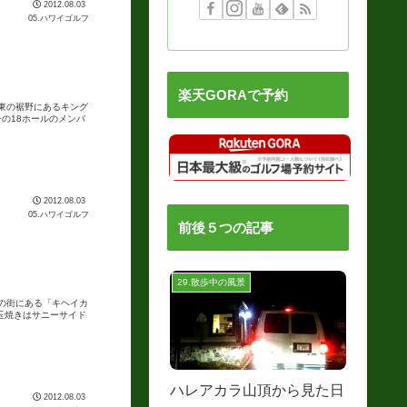
2012.08.03
05.ハワイゴルフ
楽天GORAで予約
東の裾野にあるキング
の18ホールのメンバ
2012.08.03
05.ハワイゴルフ
前後５つの記事
29.散歩中の風景
の街にある「キヘイカ
玉焼きはサニーサイド
ハレアカラ山頂から見た日
2012.08.03