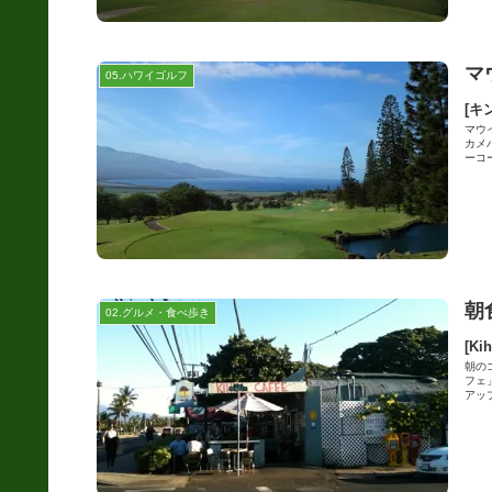
マ
05.ハワイゴルフ
[キ
マウ
カメ
ーコー
朝
02.グルメ・食べ歩き
[K
朝の
フェ
アップ