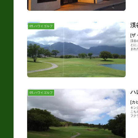
渓
05.ハワイゴルフ
[ザ
渓谷
とに
まれた
ハ
05.ハワイゴルフ
[カ
キン
こち
フクラ