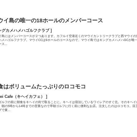
ウイ島の唯一の18ホールのメンバーコース
ングカメハメハゴルフクラブ ]
イ島にはメンバーコースが２つあります。カフルイ空港近くのマウイカントリークラブと西マウイの
ハメハゴルフクラブ。マウイCCは9ホールのコースなので、マウイ島ではキングカメハメハGCが唯一
ス...
食はボリュームたっぷりのロコモコ
ihei Cafe（キヘイカフェ） ]
ゴルフの前に朝食をキヘイの街で取ることに。キヘイは宿泊しているワイレアのすぐ北。そのキヘイ
」朝の5時から14時までの営業なので早朝ゴルフに行く前に便利なお店。注文したのはロコモコ。目
で黄...