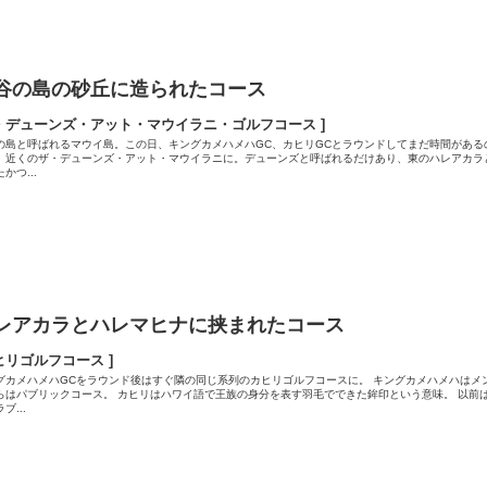
谷の島の砂丘に造られたコース
・デューンズ・アット・マウイラニ・ゴルフコース ]
の島と呼ばれるマウイ島。この日、キングカメハメハGC、カヒリGCとラウンドしてまだ時間がある
、近くのザ・デューンズ・アット・マウイラニに。デューンズと呼ばれるだけあり、東のハレアカラ
かつ...
レアカラとハレマヒナに挟まれたコース
ヒリゴルフコース ]
グカメハメハGCをラウンド後はすぐ隣の同じ系列のカヒリゴルフコースに。 キングカメハメハはメ
らはパブリックコース。 カヒリはハワイ語で王族の身分を表す羽毛でできた鉾印という意味。 以前
ブ...