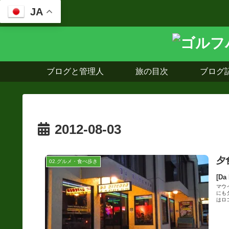
JA
ブログと管理人
旅の目次
ブログ
2012-08-03
夕
02.グルメ・食べ歩き
[Da
マウ
にも
はロコ