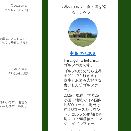
2012.08.07
世界のゴルフ・食・酒を巡
02.グルメ・食べ歩き
るトラベラー
で帰ることにします。
、狭くて垂直に切り立
芝鳥 のぶあま
I’m a golf-a-holic man.
ゴルフバカです。
2012.08.07
ゴルフのためなら世界
29.散歩中の風景
中どこでも行きます。
食事とお酒も大好きな
食いしん坊ゴルファ
ー。
2026年現在、世界25
か国・地域で日本国内
ちいいです。 名前を
約600コース、海外は
わかります。 時間が
約300コースをラウン
ド。ゴルフの腕前は平
均スコア90前後のエン
ジョイゴルファー。