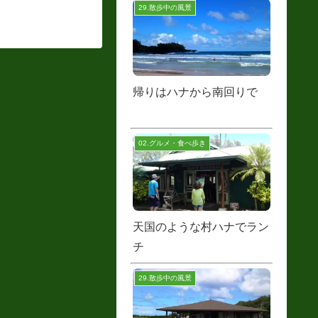
29.散歩中の風景
帰りはハナから南回りで
02.グルメ・食べ歩き
天国のような村ハナでラン
チ
29.散歩中の風景