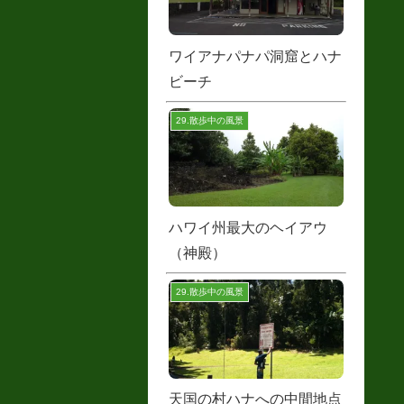
ワイアナパナパ洞窟とハナ
ビーチ
29.散歩中の風景
ハワイ州最大のヘイアウ
（神殿）
29.散歩中の風景
天国の村ハナへの中間地点