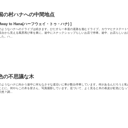
国の村ハナへの中間地点
alfway to Hana(ハーフウェイ・トゥ・ハナ) ]
のようなハナへのドライブは続きます。ひたすら一本道の道路を進むドライブ。カウマヒナステート
高台から見える風景再び車を東に。途中にスナックショップらしいお店で停車。途中、お店らしいお
た。ハ...
色の不思議な木
のようなハナに向かう途中に何もなさそな道沿いに車が数台停車しています。何があるんだろうと私
ことに。何やらこの木を皆さん、写真撮影しています。近づいて、よく見ると木の表皮が虹色になっ
然？調...