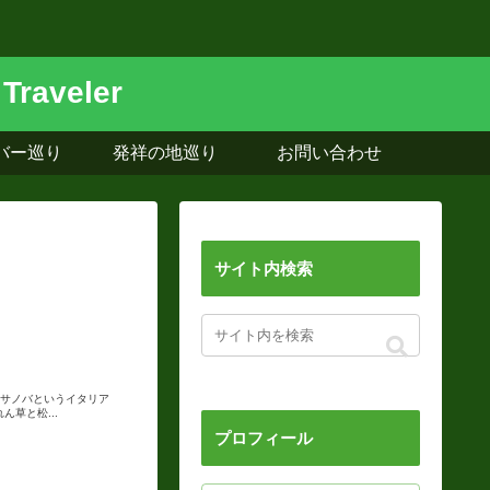
バー巡り
発祥の地巡り
お問い合わせ
サイト内検索
カサノバというイタリア
ん草と松...
プロフィール