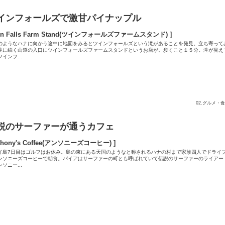
インフォールズで激甘パイナップル
win Falls Farm Stand(ツインフォールズファームスタンド) ]
のようなハナに向かう途中に地図をみるとツインフォールズという滝があることを発見。立ち寄って
滝に続く山道の入口にツインフォールズファームスタンドというお店が。歩くこと１５分。滝が見え
インフ...
02.グルメ・
説のサーファーが通うカフェ
thony's Coffee(アンソニーズコーヒー) ]
イ島7日目はゴルフはお休み。島の東にある天国のようなと称されるハナの村まで家族四人でドライ
ンソニーズコーヒーで朝食。パイアはサーファーの町とも呼ばれていて伝説のサーファーのライアー
ソニー...