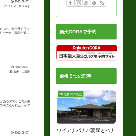
2012.08.07
02.グルメ・食べ歩き
でした。来た道を戻っ
楽天GORAで予約
ドビーチ。溶岩が砂に
2012.08.07
29.散歩中の風景
前後５つの記事
29.散歩中の風景
屋があるのでそこで入園
の頃に造られたヘイア
ワイアナパナパ洞窟とハナ
2012.08.07