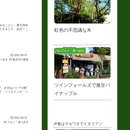
みることに。車を停め
てきました。あれ？こ
虹色の不思議な木
02.グルメ・食べ歩き
2012.08.07
食べ歩き
29.散歩中の風景
ツインフォールズで激甘パ
ブ。まずはパイアの町
ド・ハミルトンが「こ
イナップル
2012.08.07
02.グルメ・食べ歩き
夕食はマカワオでイタリアン