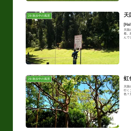
天
29.散歩中の風景
[H
天国
着。
んでし
虹
29.散歩中の風景
天国
行く
色？天