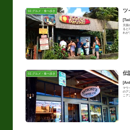
ツ
02.グルメ・食べ歩き
[T
天国
ると
れがツ
伝
02.グルメ・食べ歩き
[An
マウ
のア
こアン