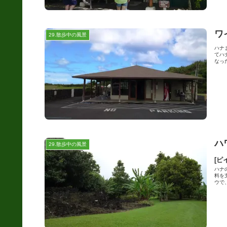
ワ
29.散歩中の風景
ハナ
てハ
なった
ハ
29.散歩中の風景
[ピ
ハナ
料を
ウで、