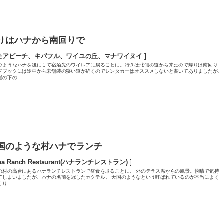
りはハナから南回りで
モアビーチ、キパフル、ワイユの丘、マナワイヌイ ]
のようなハナを後にして宿泊先のワイレアに戻ることに。行きは北側の道から来たので帰りは南回り
ドブックには途中から未舗装の狭い道が続くのでレンタカーはオススメしないと書いてありましたが
の下の...
国のような村ハナでランチ
na Ranch Restaurant(ハナランチレストラン) ]
の村の高台にあるハナランチレストランで昼食を取ることに。 外のテラス席からの風景。快晴で気持
てしまいましたが、ハナの名前を冠したカクテル。 天国のようなという呼ばれているのが本当によく
り...