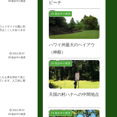
29.散歩中の風景
ビーチ
29.散歩中の風景
ウェイサイド公園に到
店はここしかありませ
ハワイ州最大のヘイアウ
（神殿）
2012.08.07
29.散歩中の風景
29.散歩中の風景
たちも車を停めて見に
ています。人工的に着
天国の村ハナへの中間地点
2012.08.07
29.散歩中の風景
29.散歩中の風景