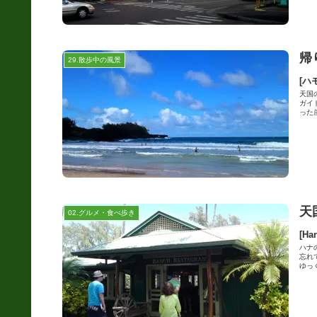
帰
29.散歩中の風景
[ハ
天国
ガイ
った崖
天
02.グルメ・食べ歩き
[Ha
ハナ
忘れ
ゆっく