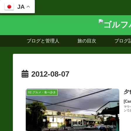
JA
ブログと管理人
旅の目次
ブログ
2012-08-07
夕
02.グルメ・食べ歩き
[Ca
マウ
ンで夕