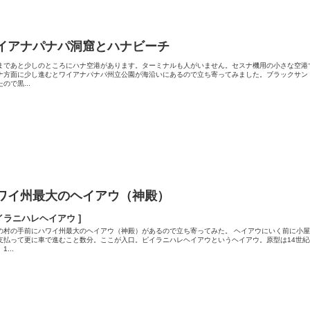
イアナパナパ洞窟とハナビーチ
まであと少しのところにハナ空港があります。ターミナルも人がいません。セスナ機用の小さな空港
ナ方面に少し進むとワイアナパナパ州立公園が海沿いにあるので立ち寄ってみました。ブラックサン
ので黒...
ワイ州最大のヘイアウ（神殿）
イラニハレヘイアウ ]
の村の手前にハワイ州最大のヘイアウ（神殿）があるので立ち寄ってみた。 ヘイアウにいく前に小
支払って更に車で進むこと数分。ここが入口。ピイラニハレヘイアウというヘイアウ。原型は14世紀
1...