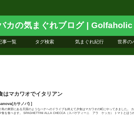
記事一覧
タグ検索
気まぐれ紀行
世界の
食はマカワオでイタリアン
sanova(カサノバ) ]
イ島の東部にある天国のようなハナへのドライブを終えて夕食はマカワオの町にやってきました。 
食を食べます。 SPAGHETTINI ALLA CHECCA（スパゲティーニ アラ ケッカ） トマトとほうれ