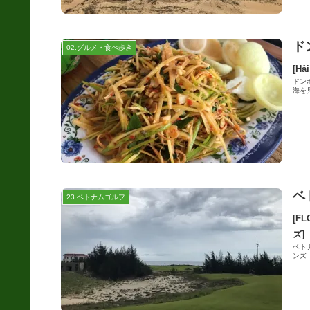
ド
02.グルメ・食べ歩き
[H
ドン
海を
ベ
23.ベトナムゴルフ
[F
ズ]
ベトナ
ンズ