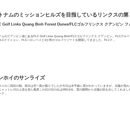
トナムのミッションヒルズを目指しているリンクスの第
LC Golf Links Quang Binh Forest Dunes/FLCゴルフリンクス クアン
ムのクアンビン省にあるFLC Golf Links Quang Binh/FLCゴルフリンクス クアンビン。FLCグ
FLCクイニョン、FLCハロンベイと3か所のゴルフリゾートを開発してきました。FLCク...
ンホイのサンライズ
ホイの二回目の朝。前日は空一面が曇りでしたが今日は水平線に雲がかかっていますが、太陽が見れ
ニャットレ川の上流を見た風景この日の日の出は5時19分。雲の隙間から太陽が顔を出してくれました
ク...