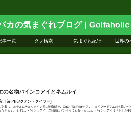
記事一覧
タグ検索
気まぐれ紀行
世界の
エの名物バインコアイとネムルイ
uán Tài Phú/クアン・タイフー]
に到着し、ホテルにチェックイン前に晩御飯を。Quán Tài Phú/クアン・タイフーでフエの名物の
ただきます。まずは、バインコアイ。二日前にドンホイでも食べました。バインコアイはベトナム中