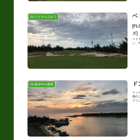
ベ
23.ベトナムゴルフ
[F
ズ]
ベトナ
ン、
ド
29.散歩中の風景
ドン
側の
フリン