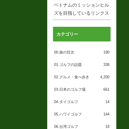
ベトナムのミッションヒル
ズを目指しているリンクス
の第１コース
カテゴリー
00.旅の目次
190
01.ゴルフの話題
338
02.グルメ・食べ歩き
4,200
03.日本のゴルフ場
661
04.タイゴルフ
14
05.ハワイゴルフ
144
06.台湾ゴルフ
18