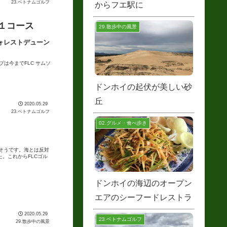
23.ベトナムゴルフ
からフエ駅に
１コース
29.散歩中の風景
ビン フォレストデューン
ループは今までFLC サムソ
ドンホイの起伏が美しい砂
丘
2020.05.29
23.ベトナムゴルフ
02.グルメ・食べ歩き
そうです。海とは反対
。これからFLCゴル
ドンホイの海辺のオープン
エアのシーフードレストラ
ン
2020.05.29
23.ベトナムゴルフ
29.散歩中の風景