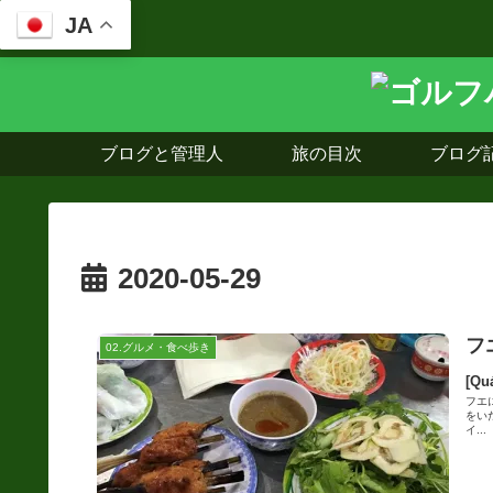
JA
ブログと管理人
旅の目次
ブログ
2020-05-29
フ
02.グルメ・食べ歩き
[Q
フエ
をい
イ...