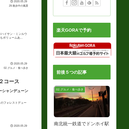
2020.05.29
29.散歩中の風景
楽天GORAで予約
u/ハイサン・ミンルウ
ボリュームあ...
2020.05.29
02.グルメ・食べ歩き
前後５つの記事
２コース
02.グルメ・食べ歩き
ビン オーシャンデューン
コースのフォレストデュー
南北統一鉄道でドンホイ駅
2020.05.29