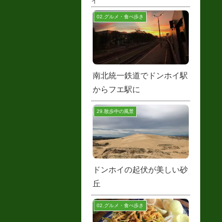
イ
02.グルメ・食べ歩き
南北統一鉄道でドンホイ駅
からフエ駅に
29.散歩中の風景
ドンホイの起伏が美しい砂
丘
02.グルメ・食べ歩き