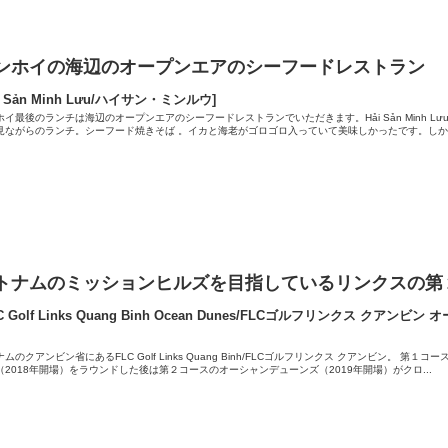
ンホイの海辺のオープンエアのシーフードレストラン
ải Sản Minh Lưu/ハイサン・ミンルウ]
ホイ最後のランチは海辺のオープンエアのシーフードレストランでいただきます。Hải Sản Minh Lư
見ながらのランチ。シーフード焼きそば 。イカと海老がゴロゴロ入っていて美味しかったです。しかも
トナムのミッションヒルズを目指しているリンクスの第
LC Golf Links Quang Binh Ocean Dunes/FLCゴルフリンクス クアン
ムのクアンビン省にあるFLC Golf Links Quang Binh/FLCゴルフリンクス クアンビン。 第１
（2018年開場）をラウンドした後は第２コースのオーシャンデューンズ（2019年開場）がクロ...