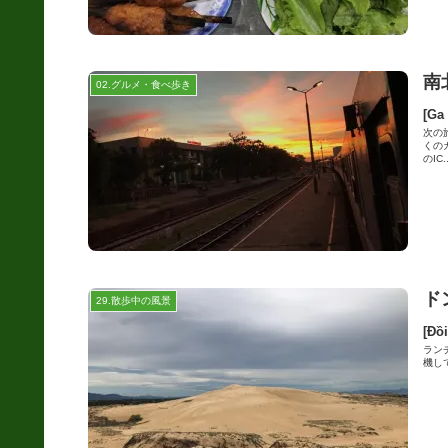
南
02.グルメ・食べ歩き
[Ga
次の
くの
のIC..
ド
29.散歩中の風景
[Đồ
ラン
機し