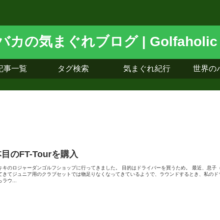
記事一覧
タグ検索
気まぐれ紀行
世界の
本目のFT-Tourを購入
キキのロジャーダンゴルフショップに行ってきました。 目的はドライバーを買うため。 最近、息子
てきてジュニア用のクラブセットでは物足りなくなってきているようで、ラウンドするとき、私のド
ラウ...