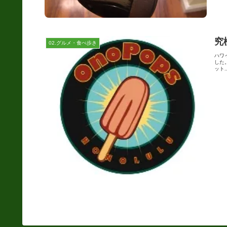
究
02.グルメ・食べ歩き
ハワ
した
ット..