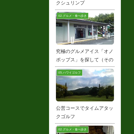
クシュリンプ
02.グルメ・食べ歩き
究極のグルメアイス「オノ
ポップス」を探して（その
２）
05.ハワイゴルフ
公営コースでタイムアタッ
クゴルフ
02.グルメ・食べ歩き