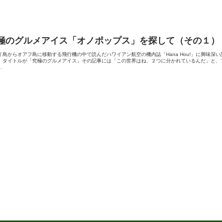
極のグルメアイス「オノポップス」を探して（その１）
イ島からオアフ島に移動する飛行機の中で読んだハワイアン航空の機内誌「Hana Hou!」に興味深
。タイトルが「究極のグルメアイス」その記事には「この世界はね、２つに分かれているんだ」と、
.