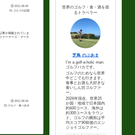
2011.09.04
世界のゴルフ・食・酒を巡
01.ゴルフの話題
るトラベラー
い記事が掲載されていま
ファーマーズ・マーケ
芝鳥 のぶあま
I’m a golf-a-holic man.
ゴルフバカです。
ゴルフのためなら世界
中どこでも行きます。
食事とお酒も大好きな
食いしん坊ゴルファ
ー。
2026年現在、世界25
2011.09.04
か国・地域で日本国内
02.グルメ・食べ歩き
約600コース、海外は
約300コースをラウン
ド。ゴルフの腕前は平
均スコア90前後のエン
ジョイゴルファー。