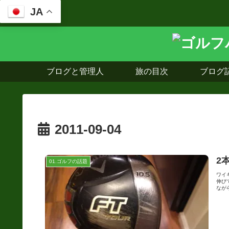
JA
ブログと管理人
旅の目次
ブログ
2011-09-04
2
01.ゴルフの話題
ワイ
伸び
ながら