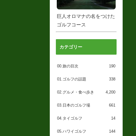
巨人オロマナの名をつけた
ゴルフコース
カテゴリー
00.旅の目次
190
01.ゴルフの話題
338
02.グルメ・食べ歩き
4,200
03.日本のゴルフ場
661
04.タイゴルフ
14
05.ハワイゴルフ
144