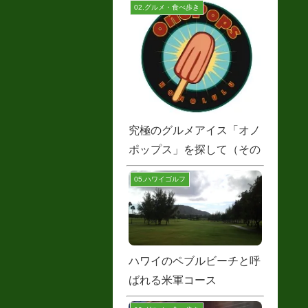
02.グルメ・食べ歩き
究極のグルメアイス「オノ
ポップス」を探して（その
１）
05.ハワイゴルフ
ハワイのペブルビーチと呼
ばれる米軍コース